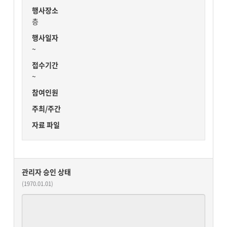
행사장소
층
행사일자
~
접수기간
~
참여인원
주최/주간
자료 파일
관리자 승인 상태
(1970.01.01)