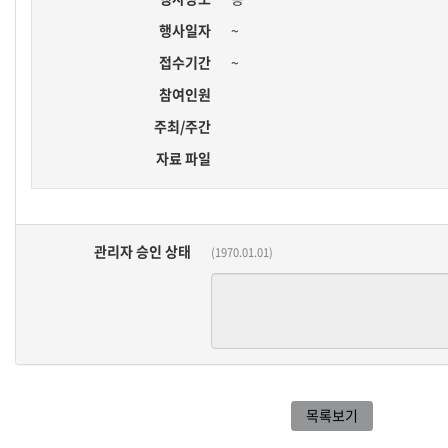
행사일자
~
접수기간
~
참여인원
주최/주간
자료 파일
관리자 승인 상태
(1970.01.01)
목록보기