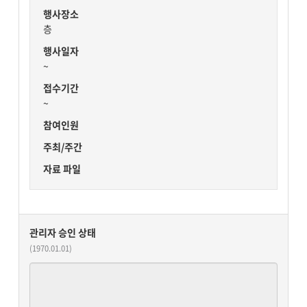
행사장소
층
행사일자
~
접수기간
~
참여인원
주최/주간
자료 파일
관리자 승인 상태
(1970.01.01)