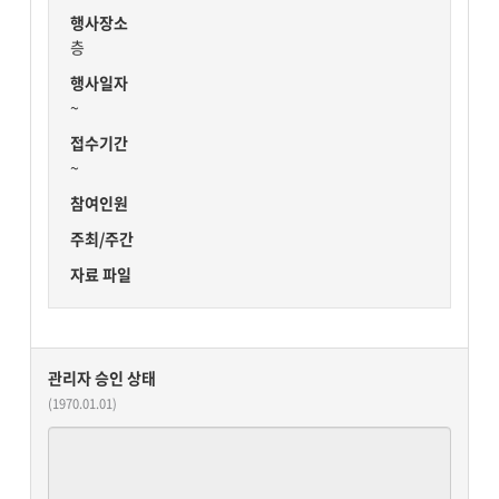
행사장소
층
행사일자
~
접수기간
~
참여인원
주최/주간
자료 파일
관리자 승인 상태
(1970.01.01)