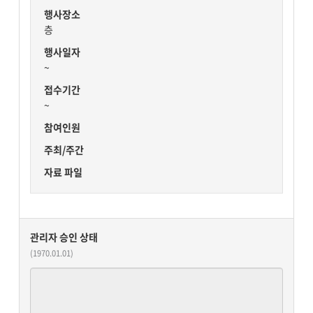
행사장소
층
행사일자
~
접수기간
~
참여인원
주최/주간
자료 파일
관리자 승인 상태
(1970.01.01)