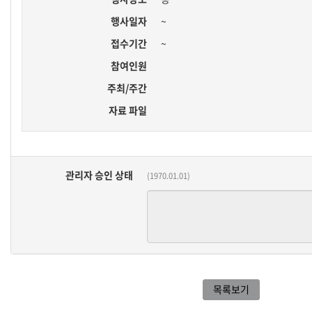
행사일자
~
접수기간
~
참여인원
주최/주간
자료 파일
관리자 승인 상태
(1970.01.01)
목록보기