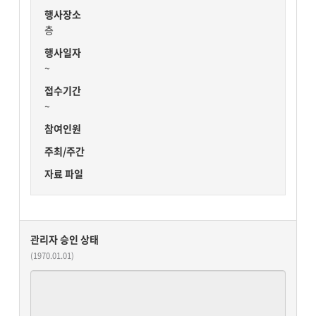
행사장소
층
행사일자
~
접수기간
~
참여인원
주최/주간
자료 파일
관리자 승인 상태
(1970.01.01)