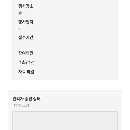
행사장소
층
행사일자
~
접수기간
~
참여인원
주최/주간
자료 파일
관리자 승인 상태
(1970.01.01)