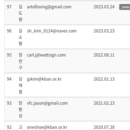
97
김
artofloving@gmail.com
2023.03.24
(sele
도
형
96
김
sh_kim_0124@naver.com
2023.03.23
소
형
95
정
carl.j@wattsign.com
2022.08.11
천
구
94
김
jpkim@kban.or.kr
2022.01.13
재
필
93
장
vfc.jason@gmail.com
2021.02.23
환
성
92
고
oneshoe@kban.or.kr
2020.07.28