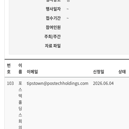
행사일자
~
접수기간
~
참여인원
주최/주간
자료 파일
번
이
호
름
이메일
신청일
상태
103
포
tipstown@postechholdings.com
2026.06.04
스
텍
홀
딩
스
회
의