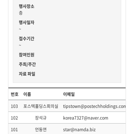
행사장소
층
행사일자
~
접수기간
~
참여인원
주최/주간
자료 파일
번호
이름
이메일
103
포스텍홀딩스회의실
tipstown@postechholdings.com
102
장석규
korea7327@naver.com
101
언동연
star@namda.biz