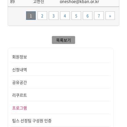
89
고한신
oneshoe@kban.or.kr
끝
1
2
3
4
5
6
7
»
목록보기
회원정보
신청내역
공유공간
리쿠르트
프로그램
팁스 선정팀 구성원 인증