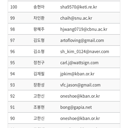
100
송현아
sha9570@keti.re.kr
99
차인환
chaih@snu.ac.kr
98
왕혜주
hjwang0719@cbnu.ac.kr
97
김도형
artofloving@gmail.com
96
김소형
sh_kim_0124@naver.com
95
정천구
carl.j@wattsign.com
94
김재필
jpkim@kban.or.kr
93
장환성
vfc.jason@gmail.com
92
고한신
oneshoe@kban.or.kr
91
조봉현
bong@gapia.net
90
고한신
oneshoe@kban.or.kr