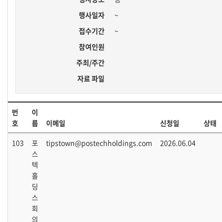
행사일자
~
접수기간
~
참여인원
주최/주간
자료 파일
번
이
호
름
이메일
신청일
상태
103
포
tipstown@postechholdings.com
2026.06.04
스
텍
홀
딩
스
회
의