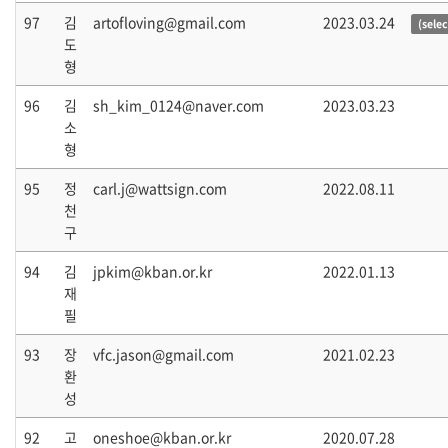
97
김
artofloving@gmail.com
2023.03.24
(sele
도
형
96
김
sh_kim_0124@naver.com
2023.03.23
소
형
95
정
carl.j@wattsign.com
2022.08.11
천
구
94
김
jpkim@kban.or.kr
2022.01.13
재
필
93
장
vfc.jason@gmail.com
2021.02.23
환
성
92
고
oneshoe@kban.or.kr
2020.07.28