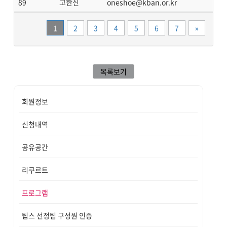
89
고한신
oneshoe@kban.or.kr
끝
1
2
3
4
5
6
7
»
목록보기
회원정보
신청내역
공유공간
리쿠르트
프로그램
팁스 선정팀 구성원 인증