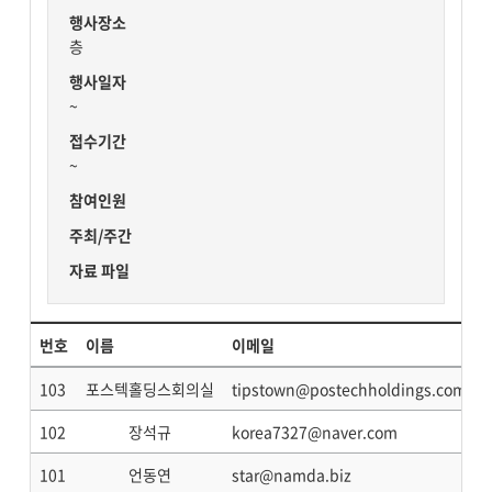
행사장소
층
행사일자
~
접수기간
~
참여인원
주최/주간
자료 파일
번호
이름
이메일
103
포스텍홀딩스회의실
tipstown@postechholdings.com
102
장석규
korea7327@naver.com
101
언동연
star@namda.biz