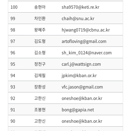
100
송현아
sha9570@keti.re.kr
99
차인환
chaih@snu.ac.kr
98
왕혜주
hjwang0719@cbnu.ac.kr
97
김도형
artofloving@gmail.com
96
김소형
sh_kim_0124@naver.com
95
정천구
carl.j@wattsign.com
94
김재필
jpkim@kban.or.kr
93
장환성
vfc.jason@gmail.com
92
고한신
oneshoe@kban.or.kr
91
조봉현
bong@gapia.net
90
고한신
oneshoe@kban.or.kr