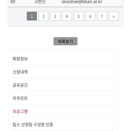
89
고한신
oneshoe@kban.or.kr
끝
1
2
3
4
5
6
7
»
목록보기
회원정보
신청내역
공유공간
리쿠르트
프로그램
팁스 선정팀 구성원 인증