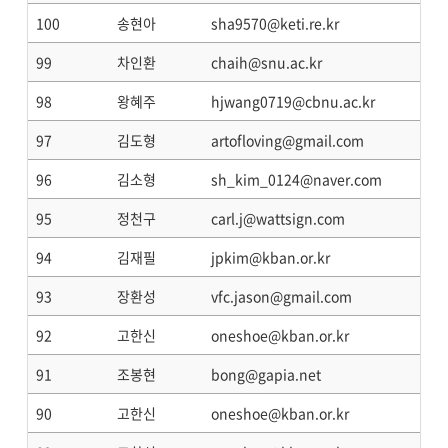
100
송현아
sha9570@keti.re.kr
99
차인환
chaih@snu.ac.kr
98
왕혜주
hjwang0719@cbnu.ac.kr
97
김도형
artofloving@gmail.com
96
김소형
sh_kim_0124@naver.com
95
정천구
carl.j@wattsign.com
94
김재필
jpkim@kban.or.kr
93
장환성
vfc.jason@gmail.com
92
고한신
oneshoe@kban.or.kr
91
조봉현
bong@gapia.net
90
고한신
oneshoe@kban.or.kr