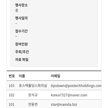
행사장소
층
행사일자
~
접수기간
~
참여인원
주최/주간
자료 파일
번호
이름
이메일
103
포스텍홀딩스회의실
tipstown@postechholdings.com
102
장석규
korea7327@naver.com
101
언동연
star@namda.biz