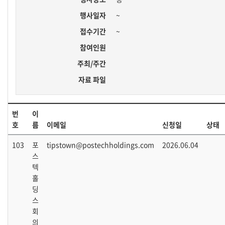
행사일자
~
접수기간
~
참여인원
주최/주간
자료 파일
번
이
호
름
이메일
신청일
상태
103
포
tipstown@postechholdings.com
2026.06.04
스
텍
홀
딩
스
회
의