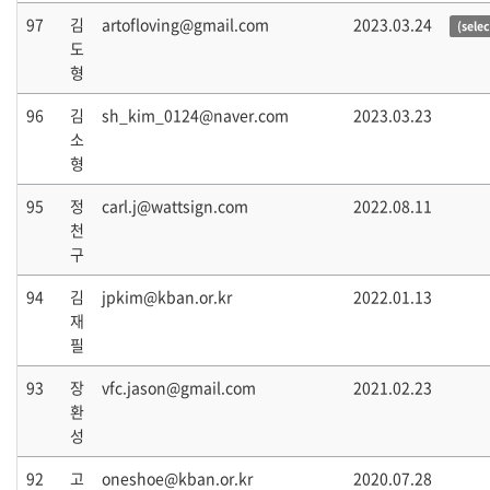
97
김
artofloving@gmail.com
2023.03.24
(sele
도
형
96
김
sh_kim_0124@naver.com
2023.03.23
소
형
95
정
carl.j@wattsign.com
2022.08.11
천
구
94
김
jpkim@kban.or.kr
2022.01.13
재
필
93
장
vfc.jason@gmail.com
2021.02.23
환
성
92
고
oneshoe@kban.or.kr
2020.07.28