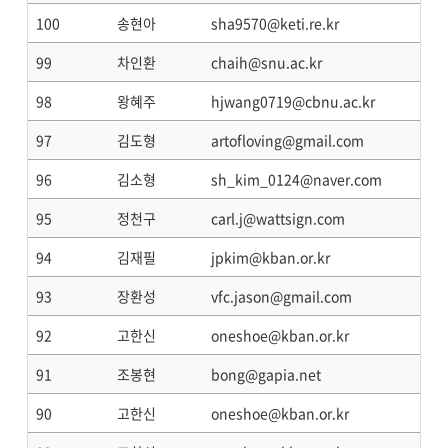
100
송현아
sha9570@keti.re.kr
99
차인환
chaih@snu.ac.kr
98
왕혜주
hjwang0719@cbnu.ac.kr
97
김도형
artofloving@gmail.com
96
김소형
sh_kim_0124@naver.com
95
정천구
carl.j@wattsign.com
94
김재필
jpkim@kban.or.kr
93
장환성
vfc.jason@gmail.com
92
고한신
oneshoe@kban.or.kr
91
조봉현
bong@gapia.net
90
고한신
oneshoe@kban.or.kr