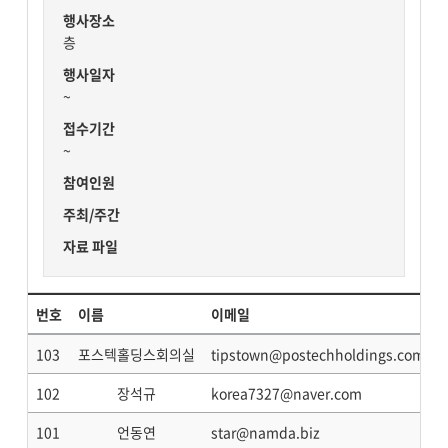
행사장소
층
행사일자
~
접수기간
~
참여인원
주최/주간
자료 파일
번호
이름
이메일
103
포스텍홀딩스회의실
tipstown@postechholdings.com
102
장석규
korea7327@naver.com
101
언동연
star@namda.biz