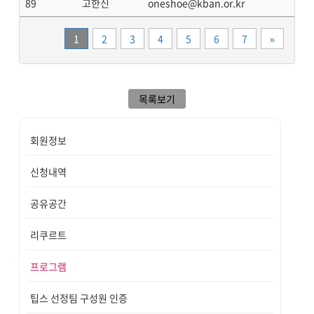
89
고한신
oneshoe@kban.or.kr
끝
1
2
3
4
5
6
7
»
목록보기
회원정보
신청내역
공유공간
리쿠르트
프로그램
팁스 선정팀 구성원 인증