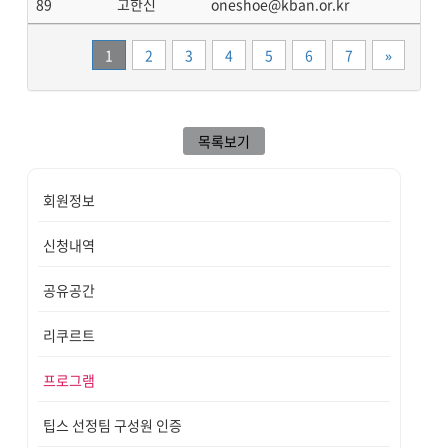
89
고한신
oneshoe@kban.or.kr
끝
1
2
3
4
5
6
7
»
목록보기
회원정보
신청내역
공유공간
리쿠르트
프로그램
팁스 선정팀 구성원 인증