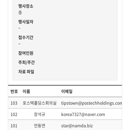
행사장소
층
행사일자
~
접수기간
~
참여인원
주최/주간
자료 파일
번호
이름
이메일
103
포스텍홀딩스회의실
tipstown@postechholdings.com
102
장석규
korea7327@naver.com
101
언동연
star@namda.biz