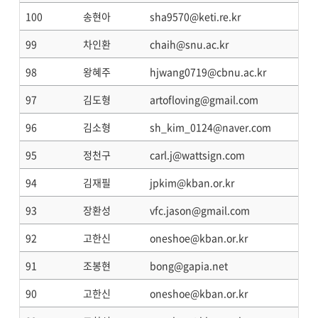
100
송현아
sha9570@keti.re.kr
99
차인환
chaih@snu.ac.kr
98
왕혜주
hjwang0719@cbnu.ac.kr
97
김도형
artofloving@gmail.com
96
김소형
sh_kim_0124@naver.com
95
정천구
carl.j@wattsign.com
94
김재필
jpkim@kban.or.kr
93
장환성
vfc.jason@gmail.com
92
고한신
oneshoe@kban.or.kr
91
조봉현
bong@gapia.net
90
고한신
oneshoe@kban.or.kr