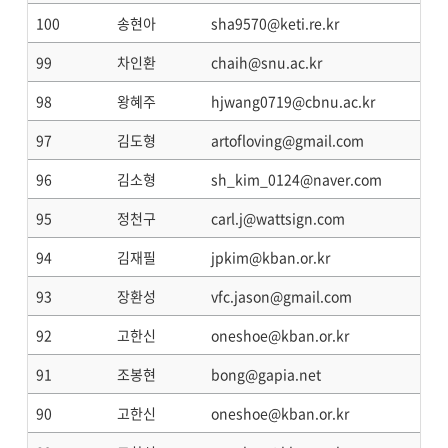
100
송현아
sha9570@keti.re.kr
99
차인환
chaih@snu.ac.kr
98
왕혜주
hjwang0719@cbnu.ac.kr
97
김도형
artofloving@gmail.com
96
김소형
sh_kim_0124@naver.com
95
정천구
carl.j@wattsign.com
94
김재필
jpkim@kban.or.kr
93
장환성
vfc.jason@gmail.com
92
고한신
oneshoe@kban.or.kr
91
조봉현
bong@gapia.net
90
고한신
oneshoe@kban.or.kr