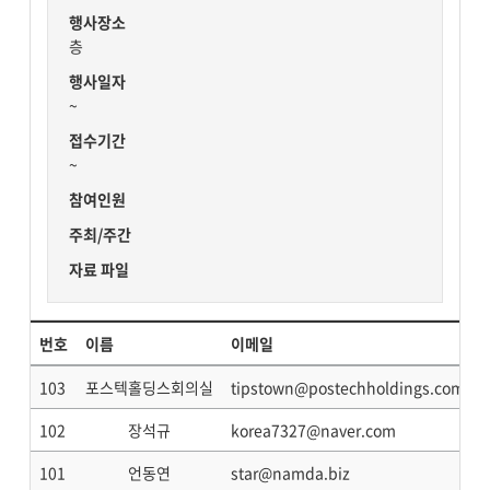
행사장소
층
행사일자
~
접수기간
~
참여인원
주최/주간
자료 파일
번호
이름
이메일
103
포스텍홀딩스회의실
tipstown@postechholdings.com
102
장석규
korea7327@naver.com
101
언동연
star@namda.biz