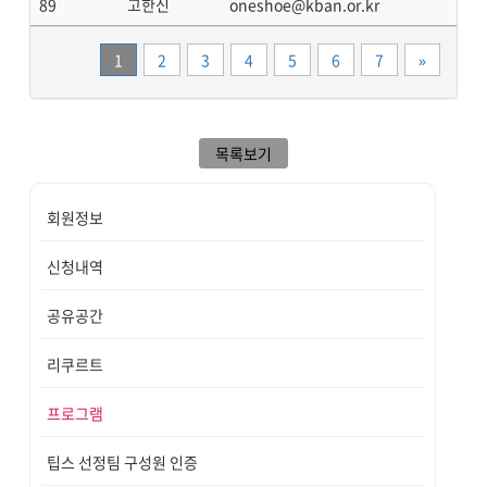
89
고한신
oneshoe@kban.or.kr
끝
1
2
3
4
5
6
7
»
목록보기
회원정보
신청내역
공유공간
리쿠르트
프로그램
팁스 선정팀 구성원 인증