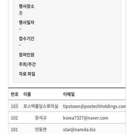
행사장소
층
행사일자
~
접수기간
~
참여인원
주최/주간
자료 파일
번호
이름
이메일
103
포스텍홀딩스회의실
tipstown@postechholdings.com
102
장석규
korea7327@naver.com
101
언동연
star@namda.biz