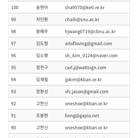
100
송현아
sha9570@keti.re.kr
99
차인환
chaih@snu.ac.kr
98
왕혜주
hjwang0719@cbnu.ac.kr
97
김도형
artofloving@gmail.com
96
김소형
sh_kim_0124@naver.com
95
정천구
carl.j@wattsign.com
94
김재필
jpkim@kban.or.kr
93
장환성
vfc.jason@gmail.com
92
고한신
oneshoe@kban.or.kr
91
조봉현
bong@gapia.net
90
고한신
oneshoe@kban.or.kr