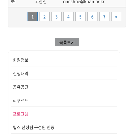
89
고한신
oneshoe@kban.or.kr
끝
1
2
3
4
5
6
7
»
목록보기
회원정보
신청내역
공유공간
리쿠르트
프로그램
팁스 선정팀 구성원 인증