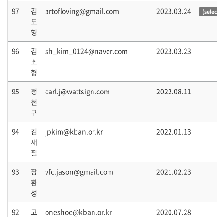
97
김
artofloving@gmail.com
2023.03.24
(sele
도
형
96
김
sh_kim_0124@naver.com
2023.03.23
소
형
95
정
carl.j@wattsign.com
2022.08.11
천
구
94
김
jpkim@kban.or.kr
2022.01.13
재
필
93
장
vfc.jason@gmail.com
2021.02.23
환
성
92
고
oneshoe@kban.or.kr
2020.07.28