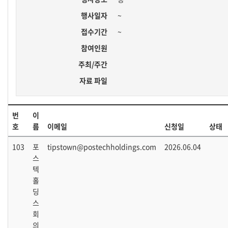
행사일자
~
접수기간
~
참여인원
주최/주간
자료 파일
번
이
호
름
이메일
신청일
상태
103
포
tipstown@postechholdings.com
2026.06.04
스
텍
홀
딩
스
회
의