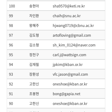
100
송현아
sha9570@keti.re.kr
99
차인환
chaih@snu.ac.kr
98
왕혜주
hjwang0719@cbnu.ac.kr
97
김도형
artofloving@gmail.com
96
김소형
sh_kim_0124@naver.com
95
정천구
carl.j@wattsign.com
94
김재필
jpkim@kban.or.kr
93
장환성
vfc.jason@gmail.com
92
고한신
oneshoe@kban.or.kr
91
조봉현
bong@gapia.net
90
고한신
oneshoe@kban.or.kr