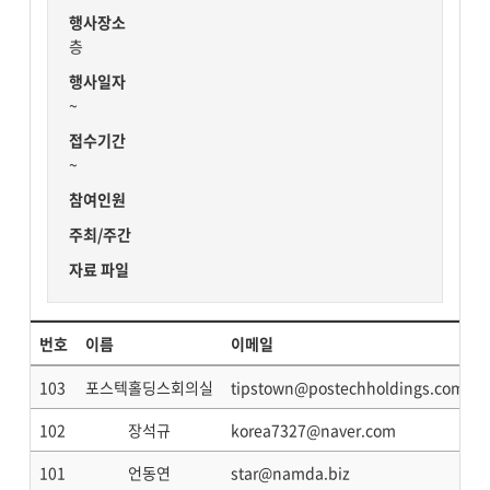
행사장소
층
행사일자
~
접수기간
~
참여인원
주최/주간
자료 파일
번호
이름
이메일
103
포스텍홀딩스회의실
tipstown@postechholdings.com
102
장석규
korea7327@naver.com
101
언동연
star@namda.biz