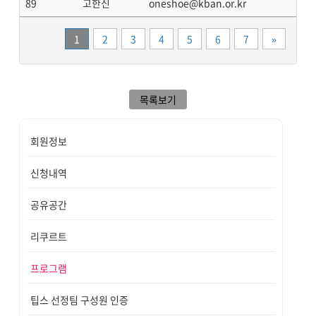
89
고한신
oneshoe@kban.or.kr
끝
1
2
3
4
5
6
7
»
목록보기
회원정보
신청내역
공유공간
리쿠르트
프로그램
팁스 선정팀 구성원 인증