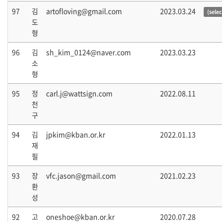
97
김
artofloving@gmail.com
2023.03.24
(sele
도
형
96
김
sh_kim_0124@naver.com
2023.03.23
소
형
95
정
carl.j@wattsign.com
2022.08.11
천
구
94
김
jpkim@kban.or.kr
2022.01.13
재
필
93
장
vfc.jason@gmail.com
2021.02.23
환
성
92
고
oneshoe@kban.or.kr
2020.07.28