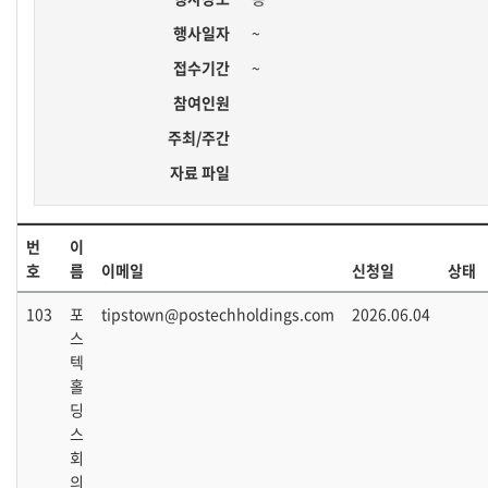
행사일자
~
접수기간
~
참여인원
주최/주간
자료 파일
번
이
호
름
이메일
신청일
상태
103
포
tipstown@postechholdings.com
2026.06.04
스
텍
홀
딩
스
회
의