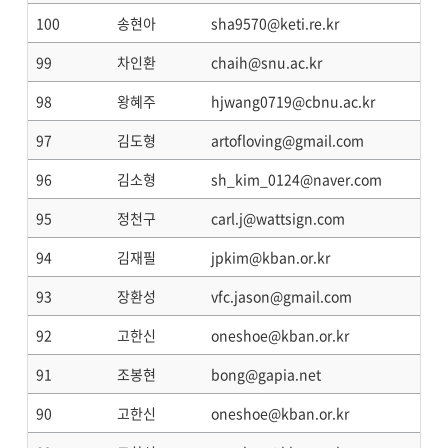
100
송현아
sha9570@keti.re.kr
99
차인환
chaih@snu.ac.kr
98
왕혜주
hjwang0719@cbnu.ac.kr
97
김도형
artofloving@gmail.com
96
김소형
sh_kim_0124@naver.com
95
정천구
carl.j@wattsign.com
94
김재필
jpkim@kban.or.kr
93
장환성
vfc.jason@gmail.com
92
고한신
oneshoe@kban.or.kr
91
조봉현
bong@gapia.net
90
고한신
oneshoe@kban.or.kr