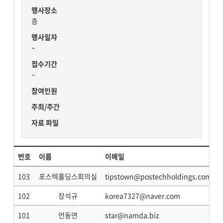
행사장소
층
행사일자
~
접수기간
~
참여인원
주최/주간
자료 파일
번호
이름
이메일
103
포스텍홀딩스회의실
tipstown@postechholdings.com
102
장석규
korea7327@naver.com
101
언동연
star@namda.biz