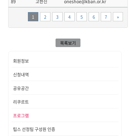
89
고한신
oneshoe@kban.or.kr
끝
1
2
3
4
5
6
7
»
목록보기
회원정보
신청내역
공유공간
리쿠르트
프로그램
팁스 선정팀 구성원 인증