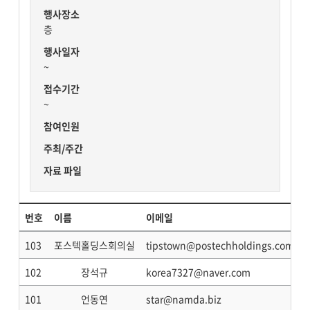
행사장소
층
행사일자
~
접수기간
~
참여인원
주최/주간
자료 파일
번호
이름
이메일
103
포스텍홀딩스회의실
tipstown@postechholdings.com
102
장석규
korea7327@naver.com
101
언동연
star@namda.biz