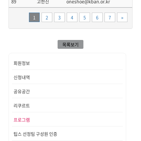
89
고한신
oneshoe@kban.or.kr
끝
1
2
3
4
5
6
7
»
목록보기
회원정보
신청내역
공유공간
리쿠르트
프로그램
팁스 선정팀 구성원 인증