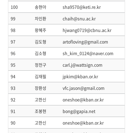
100
송현아
sha9570@keti.re.kr
99
차인환
chaih@snu.ac.kr
98
왕혜주
hjwang0719@cbnu.ac.kr
97
김도형
artofloving@gmail.com
96
김소형
sh_kim_0124@naver.com
95
정천구
carl.j@wattsign.com
94
김재필
jpkim@kban.or.kr
93
장환성
vfc.jason@gmail.com
92
고한신
oneshoe@kban.or.kr
91
조봉현
bong@gapia.net
90
고한신
oneshoe@kban.or.kr