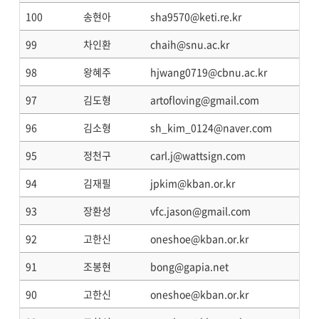
100
송현아
sha9570@keti.re.kr
99
차인환
chaih@snu.ac.kr
98
왕혜주
hjwang0719@cbnu.ac.kr
97
김도형
artofloving@gmail.com
96
김소형
sh_kim_0124@naver.com
95
정천구
carl.j@wattsign.com
94
김재필
jpkim@kban.or.kr
93
장환성
vfc.jason@gmail.com
92
고한신
oneshoe@kban.or.kr
91
조봉현
bong@gapia.net
90
고한신
oneshoe@kban.or.kr