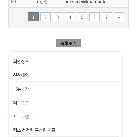
89
고한신
oneshoe@kban.or.kr
끝
1
2
3
4
5
6
7
»
목록보기
회원정보
신청내역
공유공간
리쿠르트
프로그램
팁스 선정팀 구성원 인증