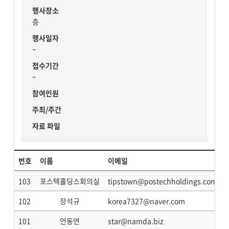
행사장소
층
행사일자
~
접수기간
~
참여인원
주최/주간
자료 파일
번호
이름
이메일
103
포스텍홀딩스회의실
tipstown@postechholdings.com
102
장석규
korea7327@naver.com
101
언동연
star@namda.biz