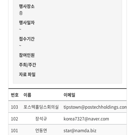
행사장소
층
행사일자
~
접수기간
~
참여인원
주최/주간
자료 파일
번호
이름
이메일
103
포스텍홀딩스회의실
tipstown@postechholdings.com
102
장석규
korea7327@naver.com
101
언동연
star@namda.biz