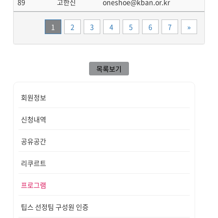
89
고한신
oneshoe@kban.or.kr
끝
1
2
3
4
5
6
7
»
목록보기
회원정보
신청내역
공유공간
리쿠르트
프로그램
팁스 선정팀 구성원 인증