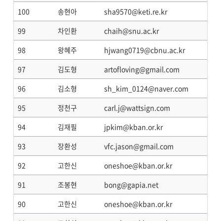
100
송현아
sha9570@keti.re.kr
99
차인환
chaih@snu.ac.kr
98
왕혜주
hjwang0719@cbnu.ac.kr
97
김도형
artofloving@gmail.com
96
김소형
sh_kim_0124@naver.com
95
정천구
carl.j@wattsign.com
94
김재필
jpkim@kban.or.kr
93
장환성
vfc.jason@gmail.com
92
고한신
oneshoe@kban.or.kr
91
조봉현
bong@gapia.net
90
고한신
oneshoe@kban.or.kr