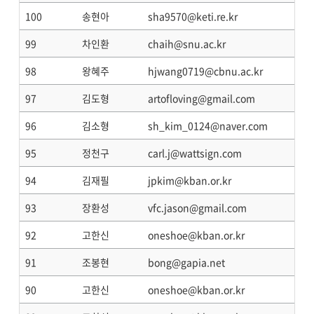
100
송현아
sha9570@keti.re.kr
99
차인환
chaih@snu.ac.kr
98
왕혜주
hjwang0719@cbnu.ac.kr
97
김도형
artofloving@gmail.com
96
김소형
sh_kim_0124@naver.com
95
정천구
carl.j@wattsign.com
94
김재필
jpkim@kban.or.kr
93
장환성
vfc.jason@gmail.com
92
고한신
oneshoe@kban.or.kr
91
조봉현
bong@gapia.net
90
고한신
oneshoe@kban.or.kr