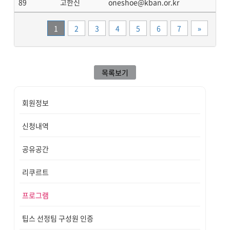
89
고한신
oneshoe@kban.or.kr
끝
1
2
3
4
5
6
7
»
목록보기
회원정보
신청내역
공유공간
리쿠르트
프로그램
팁스 선정팀 구성원 인증