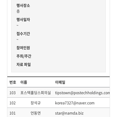
행사장소
층
행사일자
~
접수기간
~
참여인원
주최/주간
자료 파일
번호
이름
이메일
103
포스텍홀딩스회의실
tipstown@postechholdings.com
102
장석규
korea7327@naver.com
101
언동연
star@namda.biz