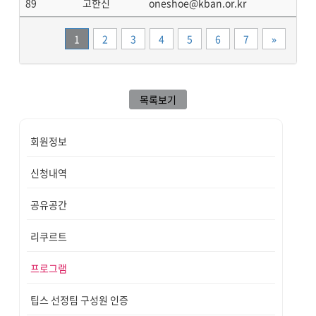
89
고한신
oneshoe@kban.or.kr
끝
1
2
3
4
5
6
7
»
목록보기
회원정보
신청내역
공유공간
리쿠르트
프로그램
팁스 선정팀 구성원 인증