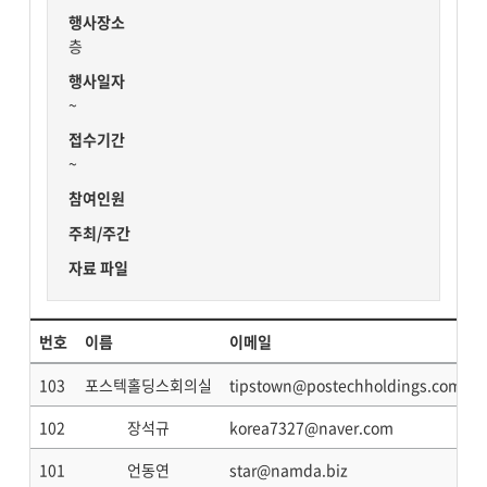
행사장소
층
행사일자
~
접수기간
~
참여인원
주최/주간
자료 파일
번호
이름
이메일
103
포스텍홀딩스회의실
tipstown@postechholdings.com
102
장석규
korea7327@naver.com
101
언동연
star@namda.biz