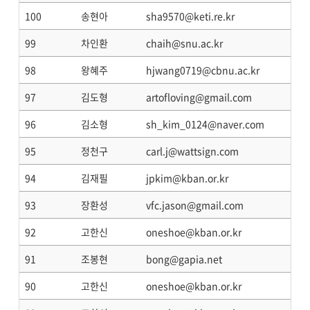
100
송현아
sha9570@keti.re.kr
99
차인환
chaih@snu.ac.kr
98
왕혜주
hjwang0719@cbnu.ac.kr
97
김도형
artofloving@gmail.com
96
김소형
sh_kim_0124@naver.com
95
정천구
carl.j@wattsign.com
94
김재필
jpkim@kban.or.kr
93
장환성
vfc.jason@gmail.com
92
고한신
oneshoe@kban.or.kr
91
조봉현
bong@gapia.net
90
고한신
oneshoe@kban.or.kr