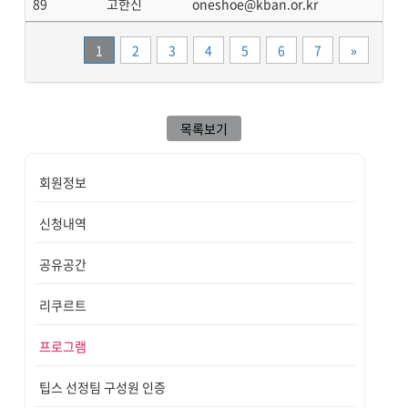
89
고한신
oneshoe@kban.or.kr
끝
1
2
3
4
5
6
7
»
목록보기
회원정보
신청내역
공유공간
리쿠르트
프로그램
팁스 선정팀 구성원 인증