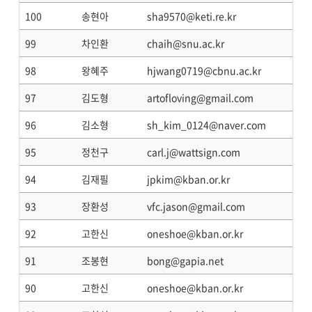
100
송현아
sha9570@keti.re.kr
99
차인환
chaih@snu.ac.kr
98
왕혜주
hjwang0719@cbnu.ac.kr
97
김도형
artofloving@gmail.com
96
김소형
sh_kim_0124@naver.com
95
정천구
carl.j@wattsign.com
94
김재필
jpkim@kban.or.kr
93
장환성
vfc.jason@gmail.com
92
고한신
oneshoe@kban.or.kr
91
조봉현
bong@gapia.net
90
고한신
oneshoe@kban.or.kr