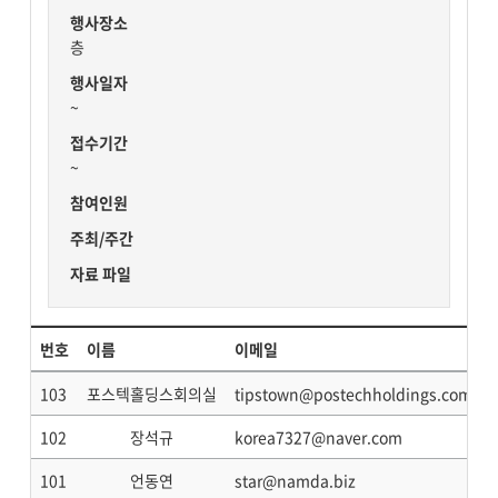
행사장소
층
행사일자
~
접수기간
~
참여인원
주최/주간
자료 파일
번호
이름
이메일
103
포스텍홀딩스회의실
tipstown@postechholdings.com
102
장석규
korea7327@naver.com
101
언동연
star@namda.biz