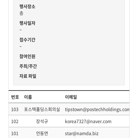
행사장소
층
행사일자
~
접수기간
~
참여인원
주최/주간
자료 파일
번호
이름
이메일
103
포스텍홀딩스회의실
tipstown@postechholdings.com
102
장석규
korea7327@naver.com
101
언동연
star@namda.biz