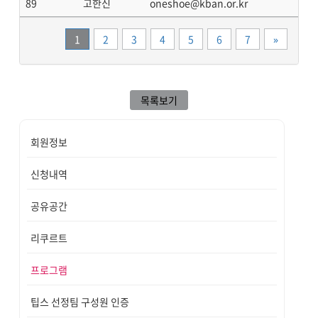
89
고한신
oneshoe@kban.or.kr
끝
1
2
3
4
5
6
7
»
목록보기
회원정보
신청내역
공유공간
리쿠르트
프로그램
팁스 선정팀 구성원 인증