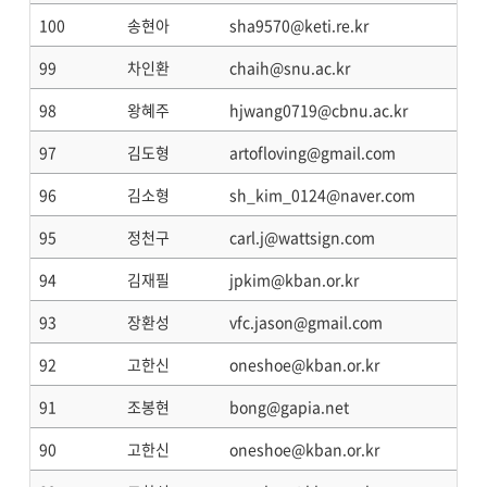
100
송현아
sha9570@keti.re.kr
99
차인환
chaih@snu.ac.kr
98
왕혜주
hjwang0719@cbnu.ac.kr
97
김도형
artofloving@gmail.com
96
김소형
sh_kim_0124@naver.com
95
정천구
carl.j@wattsign.com
94
김재필
jpkim@kban.or.kr
93
장환성
vfc.jason@gmail.com
92
고한신
oneshoe@kban.or.kr
91
조봉현
bong@gapia.net
90
고한신
oneshoe@kban.or.kr