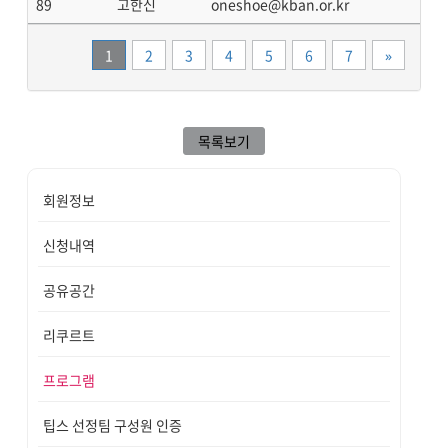
89
고한신
oneshoe@kban.or.kr
끝
1
2
3
4
5
6
7
»
목록보기
회원정보
신청내역
공유공간
리쿠르트
프로그램
팁스 선정팀 구성원 인증