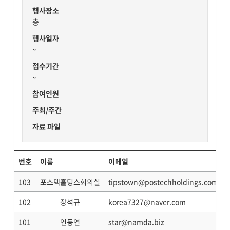
행사장소
층
행사일자
~
접수기간
~
참여인원
주최/주간
자료 파일
번호
이름
이메일
103
포스텍홀딩스회의실
tipstown@postechholdings.com
102
장석규
korea7327@naver.com
101
언동연
star@namda.biz