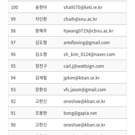
100
송현아
sha9570@keti.re.kr
99
차인환
chaih@snu.ac.kr
98
왕혜주
hjwang0719@cbnu.ac.kr
97
김도형
artofloving@gmail.com
96
김소형
sh_kim_0124@naver.com
95
정천구
carl.j@wattsign.com
94
김재필
jpkim@kban.or.kr
93
장환성
vfc.jason@gmail.com
92
고한신
oneshoe@kban.or.kr
91
조봉현
bong@gapia.net
90
고한신
oneshoe@kban.or.kr