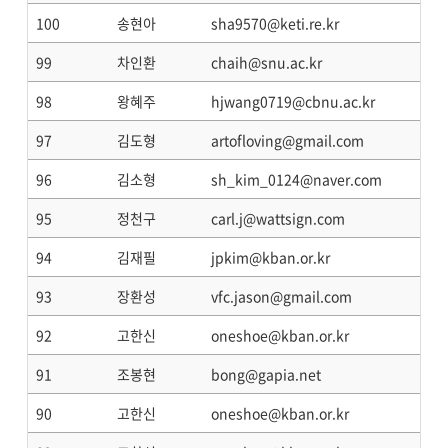
100
송현아
sha9570@keti.re.kr
99
차인환
chaih@snu.ac.kr
98
왕혜주
hjwang0719@cbnu.ac.kr
97
김도형
artofloving@gmail.com
96
김소형
sh_kim_0124@naver.com
95
정천구
carl.j@wattsign.com
94
김재필
jpkim@kban.or.kr
93
장환성
vfc.jason@gmail.com
92
고한신
oneshoe@kban.or.kr
91
조봉현
bong@gapia.net
90
고한신
oneshoe@kban.or.kr