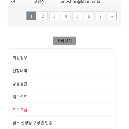
89
고한신
oneshoe@kban.or.kr
끝
1
2
3
4
5
6
7
»
목록보기
회원정보
신청내역
공유공간
리쿠르트
프로그램
팁스 선정팀 구성원 인증