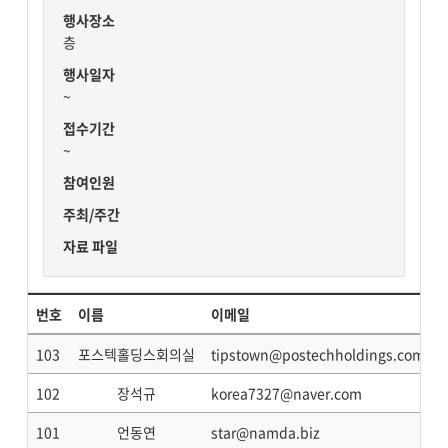
행사장소
층
행사일자
~
접수기간
~
참여인원
주최/주간
자료 파일
번호
이름
이메일
103
포스텍홀딩스회의실
tipstown@postechholdings.com
102
장석규
korea7327@naver.com
101
언동연
star@namda.biz