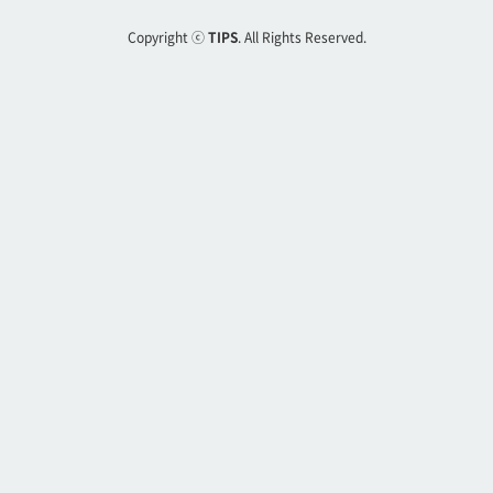
Copyright ⓒ
TIPS
. All Rights Reserved.