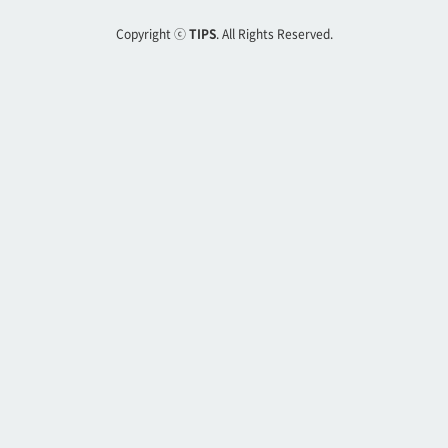
Copyright ⓒ
TIPS
. All Rights Reserved.