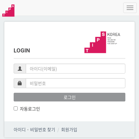
Togg
navi
LOGIN
아
이
디
비
(이
밀
메
번
로그인
일)
호
자동로그인
아이디
·
비밀번호 찾기
회원가입