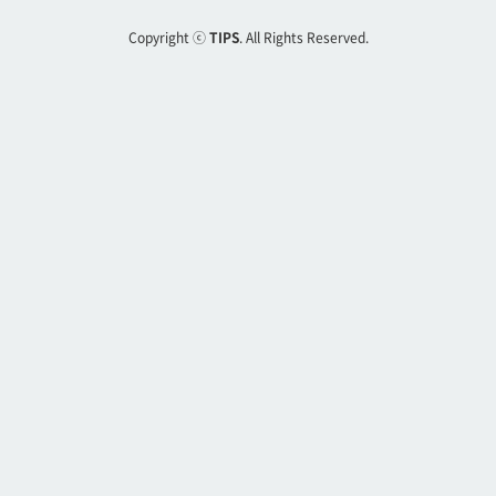
Copyright ⓒ
TIPS
. All Rights Reserved.