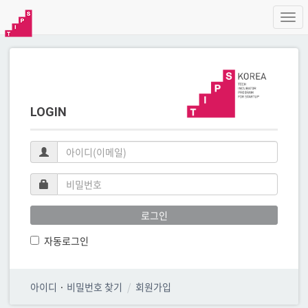
Togg
navi
LOGIN
아
이
디
비
(이
밀
메
번
로그인
일)
호
자동로그인
아이디
·
비밀번호 찾기
회원가입