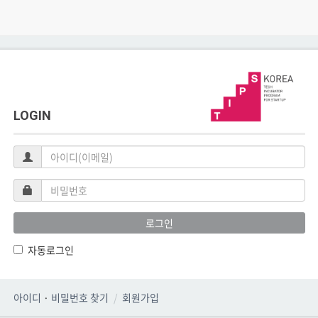
LOGIN
아
이
디
비
(이
밀
메
번
로그인
일)
호
자동로그인
아이디
·
비밀번호 찾기
회원가입