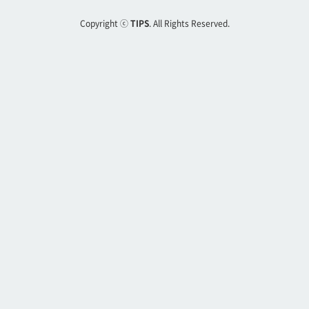
Copyright ⓒ
TIPS
. All Rights Reserved.