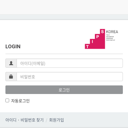
LOGIN
아
이
디
비
(이
밀
메
번
로그인
일)
호
자동로그인
아이디
·
비밀번호 찾기
회원가입