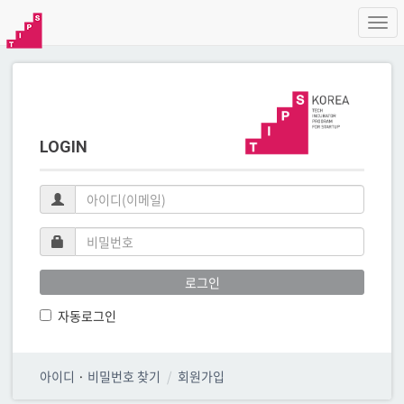
Togg
navi
LOGIN
아
이
디
비
(이
밀
메
번
로그인
일)
호
자동로그인
아이디
·
비밀번호 찾기
회원가입