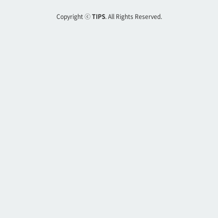
Copyright ⓒ
TIPS
. All Rights Reserved.