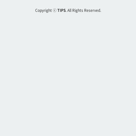
Copyright ⓒ
TIPS
. All Rights Reserved.