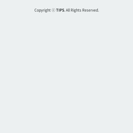
Copyright ⓒ
TIPS
. All Rights Reserved.