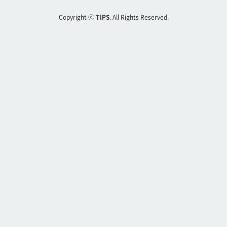
Copyright ⓒ
TIPS
. All Rights Reserved.