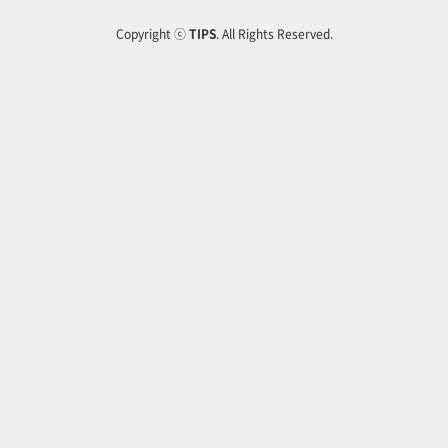
Copyright ⓒ
TIPS
. All Rights Reserved.