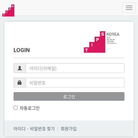
Togg
navi
LOGIN
아
이
디
비
(이
밀
메
번
로그인
일)
호
자동로그인
아이디
·
비밀번호 찾기
회원가입