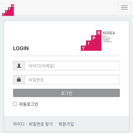
Togg
navi
LOGIN
아
이
디
비
(이
밀
메
번
로그인
일)
호
자동로그인
아이디
·
비밀번호 찾기
회원가입