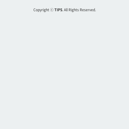
Copyright ⓒ
TIPS
. All Rights Reserved.