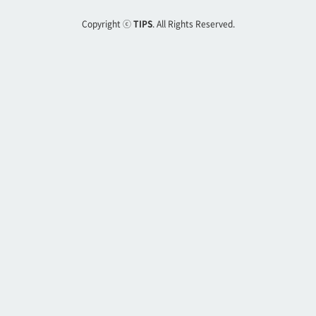
Copyright ⓒ
TIPS
. All Rights Reserved.