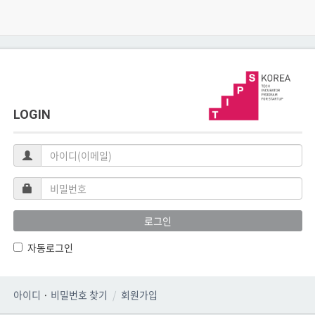
LOGIN
아
이
디
비
(이
밀
메
번
로그인
일)
호
자동로그인
아이디
·
비밀번호 찾기
회원가입