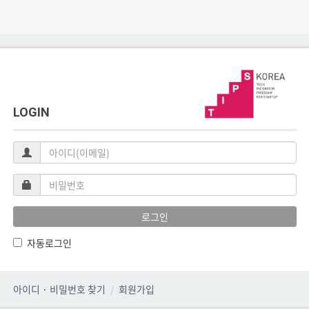
LOGIN
아
이
디
비
(이
밀
메
번
로그인
일)
호
자동로그인
아이디
·
비밀번호 찾기
회원가입