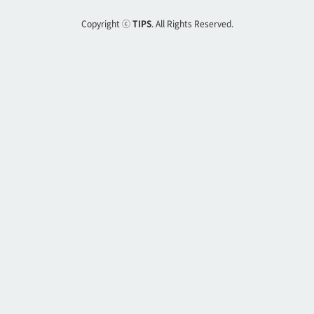
Copyright ⓒ
TIPS
. All Rights Reserved.