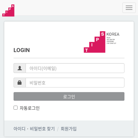
Togg
navi
LOGIN
아
이
디
비
(이
밀
메
번
로그인
일)
호
자동로그인
아이디
·
비밀번호 찾기
회원가입